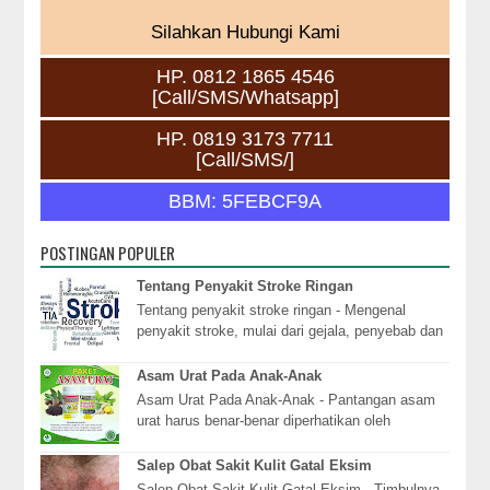
Silahkan Hubungi Kami
HP. 0812 1865 4546
[Call/SMS/Whatsapp]
HP. 0819 3173 7711
[Call/SMS/]
BBM: 5FEBCF9A
POSTINGAN POPULER
Tentang Penyakit Stroke Ringan
Tentang penyakit stroke ringan - Mengenal
penyakit stroke, mulai dari gejala, penyebab dan
cara pencegahan. Apa itu stroke? Stroke adalah
s...
Asam Urat Pada Anak-Anak
Asam Urat Pada Anak-Anak - Pantangan asam
urat harus benar-benar diperhatikan oleh
penderita asam urat agar tidak bertambah parah.
Hal itu ...
Salep Obat Sakit Kulit Gatal Eksim
Salep Obat Sakit Kulit Gatal Eksim - Timbulnya