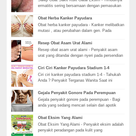
ermatitis sering bersamaan dengan pemasukan
makanan tertentu ke dalam diet bayi, terutama
su...
Obat Herba Kanker Payudara
Obat herba kanker payudara - Kanker melibatkan
mutasi , atau perubahan dalam gen. Pada
kebanyakan orang yang terkena kanker ,
perubahan gen...
Resep Obat Asam Urat Alami
Resep obat asam urat alami - Penyakit asam
urat yang ditandai dengan nyeri pada persendian
dan sakit bila digerakkan merupakan salah satu
m...
Ciri Ciri Kanker Payudara Stadium 1-4
Ciri ciri kanker payudara stadium 1-4 - Tahukah
Anda ? Penyakit Terganas Wanita Saat ini
Kanker Payudara Memiliki Tingkatan Stadium.
Dan J...
Gejala Penyakit Gonore Pada Perempuan
Gejala penyakit gonore pada perempuan - Bagi
anda yang sedang mencari selain dari apotik
atau dokter untuk itu kami menyediakanya yaitu
de...
Obat Eksim Yang Alami
Obat Eksim Yang Alami - Penyakit eksim adalah
penyakit peradangan pada kulit yang
menimbulkan efek lepuh atau gelembung kecil