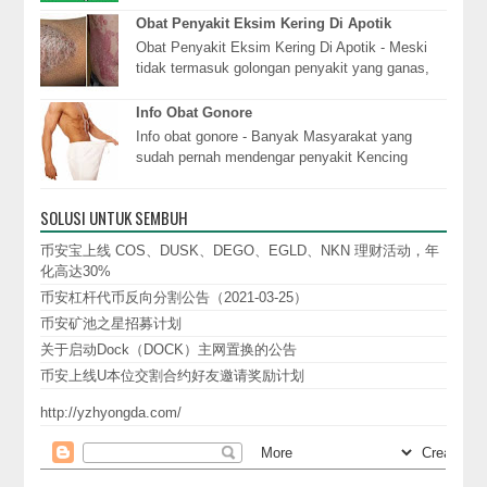
yang terasa p...
Obat Penyakit Eksim Kering Di Apotik
Obat Penyakit Eksim Kering Di Apotik - Meski
tidak termasuk golongan penyakit yang ganas,
gangguan peradangan pada kulit seperti eksim
tent...
Info Obat Gonore
Info obat gonore - Banyak Masyarakat yang
sudah pernah mendengar penyakit Kencing
Nanah atau lebih dikenal dengan istilah GO.
Sedang GO sen...
SOLUSI UNTUK SEMBUH
币安宝上线 COS、DUSK、DEGO、EGLD、NKN 理财活动，年
化高达30%
币安杠杆代币反向分割公告（2021-03-25）
币安矿池之星招募计划
关于启动Dock（DOCK）主网置换的公告
币安上线U本位交割合约好友邀请奖励计划
http://yzhyongda.com/